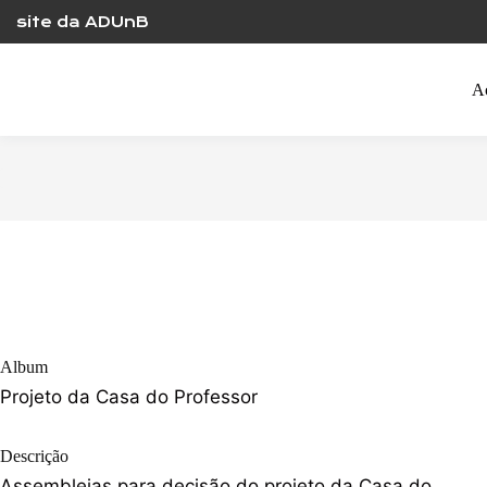
Skip
site da ADUnB
to
content
A
Album
Projeto da Casa do Professor
Descrição
Assembleias para decisão do projeto da Casa do