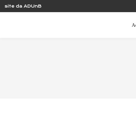
Skip
site da ADUnB
to
content
A