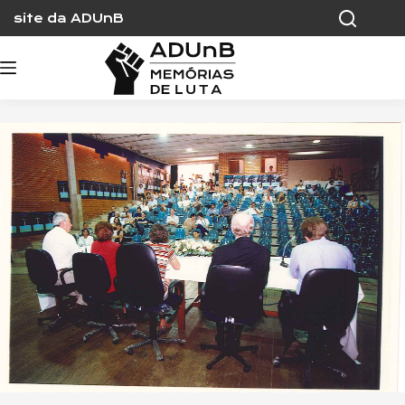
Skip
site da ADUnB
to
content