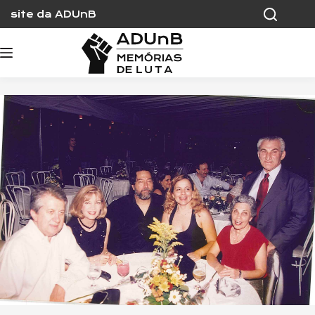
Skip
site da ADUnB
to
content