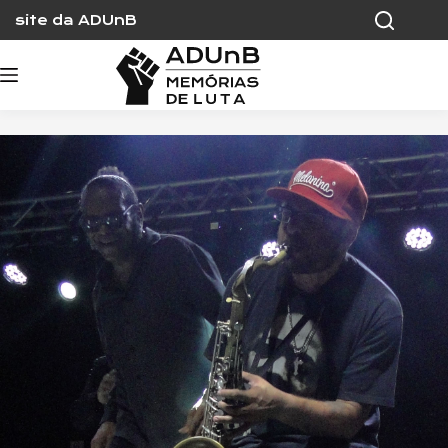
Skip
site da ADUnB
to
content