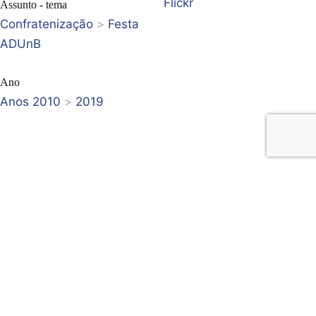
Flickr
Assunto - tema
Confratenização
>
Festa
ADUnB
Ano
Anos 2010
>
2019
NEXT ITEM
PREVIOUS ITEM
Festival
Festa Dia dos
Universitário de
Professores 2019
Brasília (FestUni)
10/10/2019