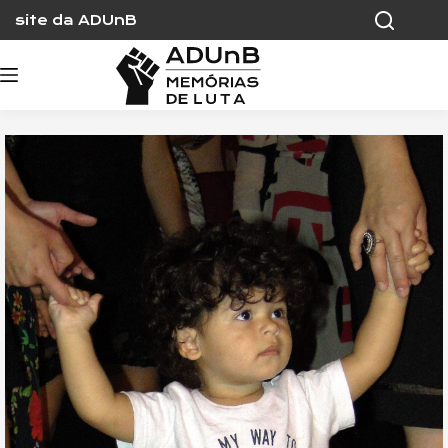
Skip
site da ADUnB
to
content