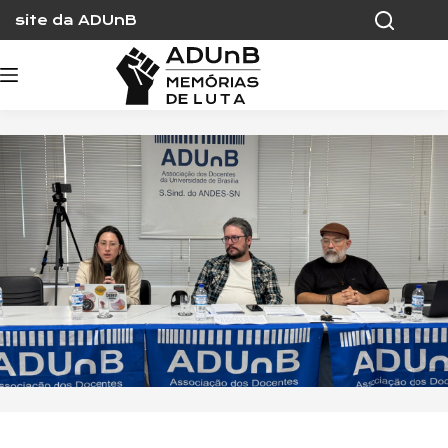
Skip
site da ADUnB
to
content