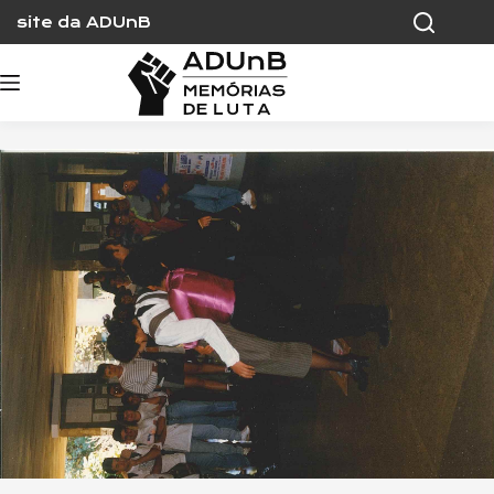
Skip
site da ADUnB
to
content