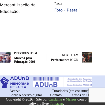
Pasta
Mercantilização da
Foto - Pasta 1
Educação.
PREVIOUS ITEM
NEXT ITEM
Marcha pela
Performance ICCN
Educação-2001
Acervo
Curadorias [em construção]
Sobre o acervo digital
Contato
Termos de Uso
Copyright © 2026 - Site por
Cardume
e
Mateus
com o
software livre
Tainacan
.