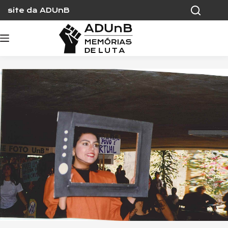
Skip
site da ADUnB
to
content