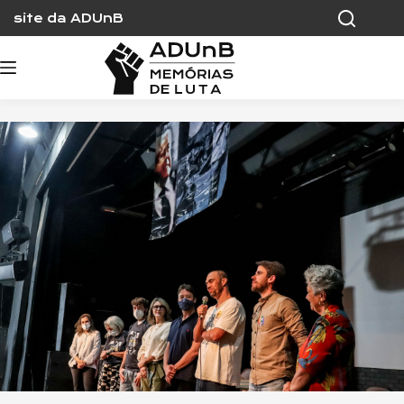
Skip
site da ADUnB
to
content