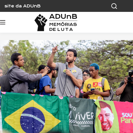
Skip
site da ADUnB
to
content