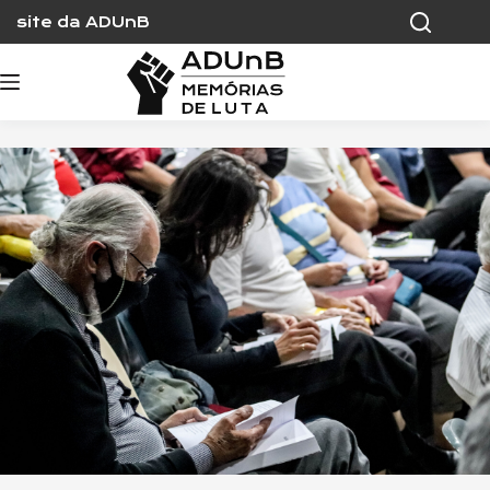
Skip
site da ADUnB
to
content