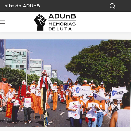
Skip
site da ADUnB
to
content