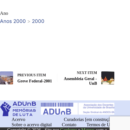
Ano
Anos 2000
>
2000
NEXT ITEM
PREVIOUS ITEM
Assembleia Geral -
Greve Federal-2001
UnB
Acervo
Curadorias [em construção]
Sobre o acervo digital
Contato
Termos de Uso
Copyright © 2026 - Site por
Cardume
e
Mateus
com o