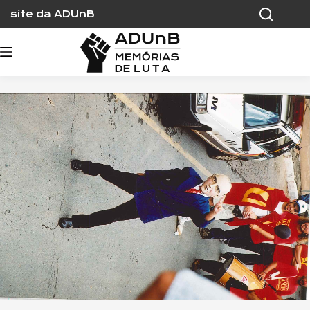
Skip
site da ADUnB
to
content