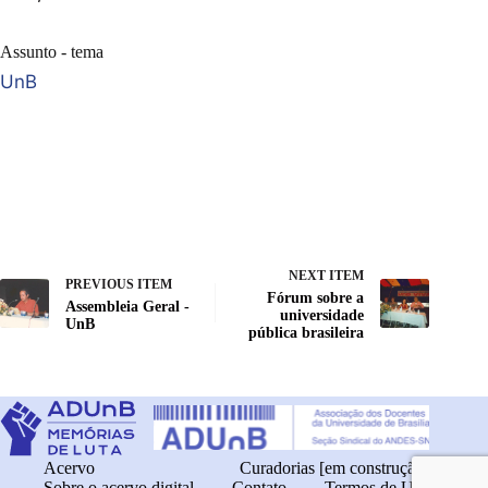
Assunto - tema
UnB
NEXT ITEM
PREVIOUS ITEM
Fórum sobre a
Assembleia Geral -
universidade
UnB
pública brasileira
Acervo
Curadorias [em construção]
Sobre o acervo digital
Contato
Termos de Uso