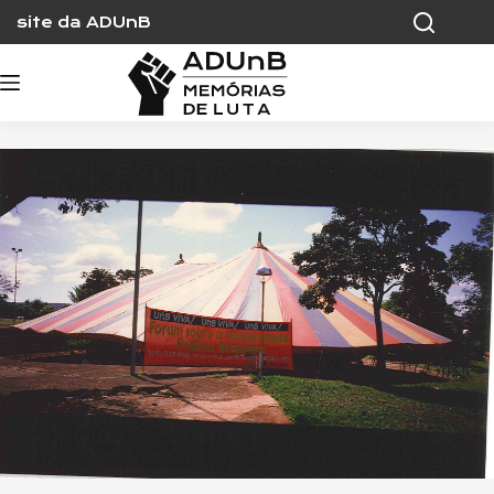
Skip
site da ADUnB
to
content