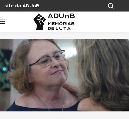
Skip
site da ADUnB
to
content