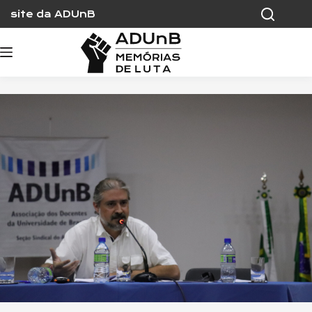
Skip
site da ADUnB
to
content