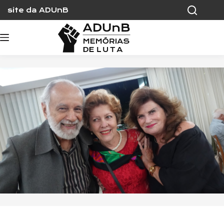
Skip
site da ADUnB
to
content