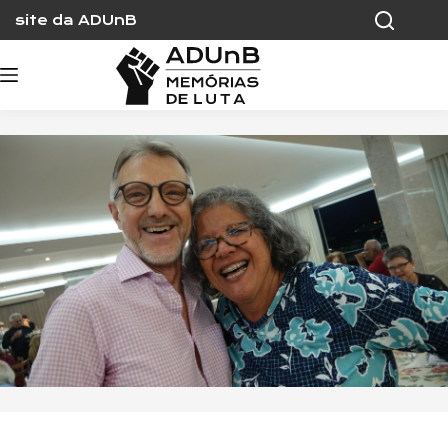
Skip
site da ADUnB
to
content