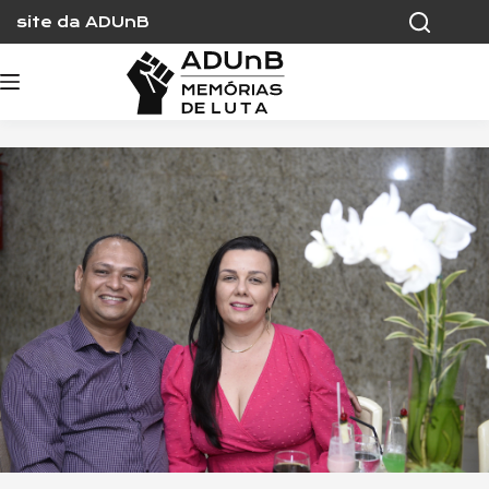
Skip
site da ADUnB
to
content