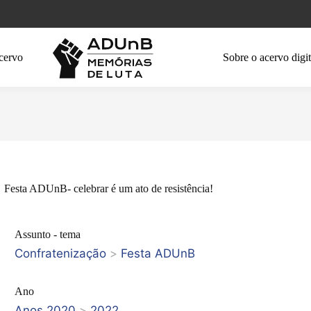
cervo
Sobre o acervo digit
Festa ADUnB- celebrar é um ato de resistência!
Assunto - tema
Confratenização
>
Festa ADUnB
Ano
Anos 2020
>
2022