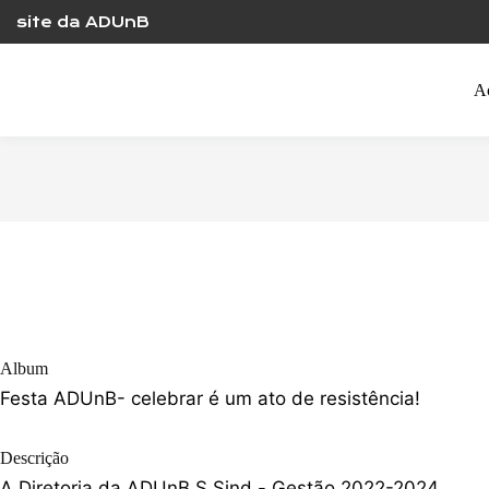
Skip
site da ADUnB
to
content
A
Album
Festa ADUnB- celebrar é um ato de resistência!
Descrição
A Diretoria da ADUnB S.Sind.- Gestão 2022-2024