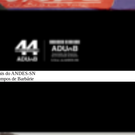
itais do ANDES-SN
mpos de Barbárie