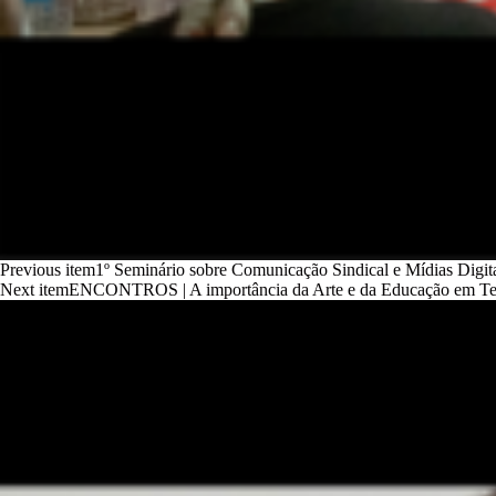
Previous item
1º Seminário sobre Comunicação Sindical e Mídias Dig
Next item
ENCONTROS | A importância da Arte e da Educação em Te