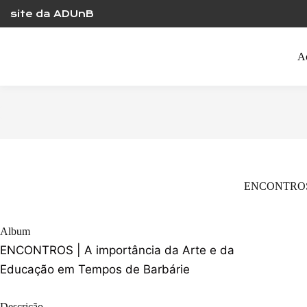
Skip
site da ADUnB
to
content
A
ENCONTROS | 
Album
ENCONTROS | A importância da Arte e da
Educação em Tempos de Barbárie
Descrição