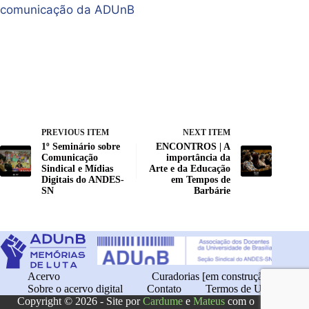
comunicação da ADUnB
PREVIOUS ITEM
NEXT ITEM
1º Seminário sobre
ENCONTROS | A
Comunicação
importância da
Sindical e Mídias
Arte e da Educação
Digitais do ANDES-
em Tempos de
SN
Barbárie
Acervo
Curadorias [em construção]
Sobre o acervo digital
Contato
Termos de Uso
Copyright © 2026 - Site por
Cardume
e
Mateus
com o