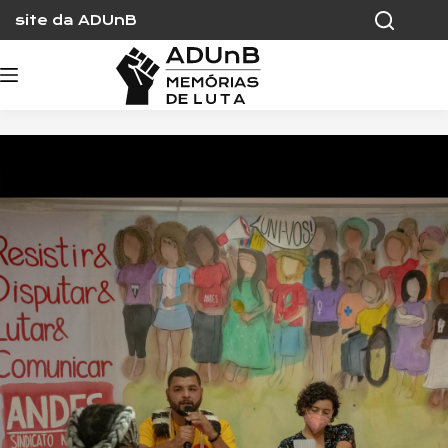
Skip
site da ADUnB
to
content