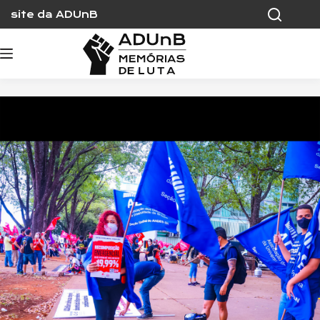
Skip
site da ADUnB
to
content