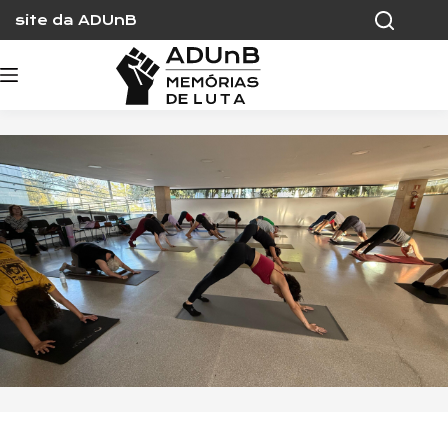
Skip
site da ADUnB
to
content