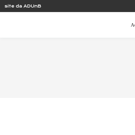
Skip
site da ADUnB
to
content
A