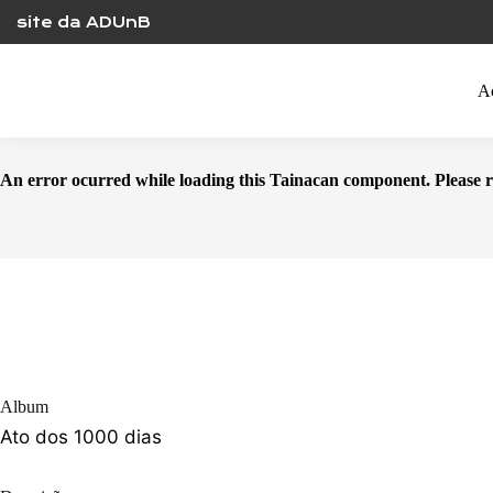
Skip
site da ADUnB
to
content
A
An error ocurred while loading this Tainacan component. Plea
Album
Ato dos 1000 dias