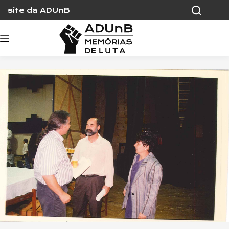
Skip
site da ADUnB
to
content