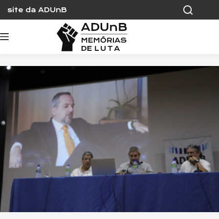
Skip
site da ADUnB
to
content