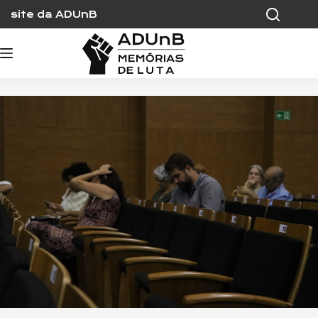
Skip
site da ADUnB
to
content