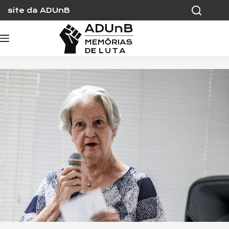
Skip
site da ADUnB
to
content