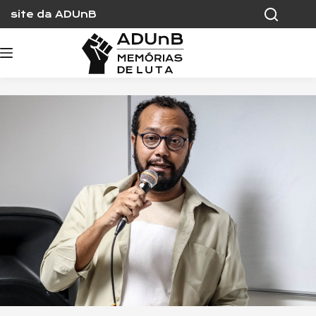
Skip
site da ADUnB
to
content