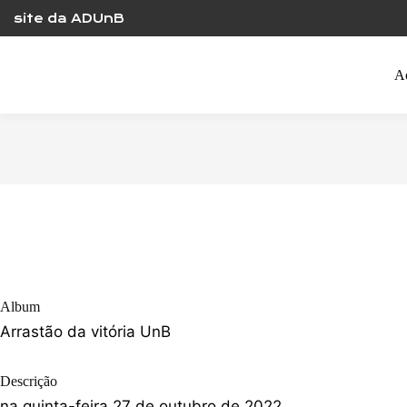
Skip
site da ADUnB
to
content
A
Album
Arrastão da vitória UnB
Descrição
na quinta-feira 27 de outubro de 2022,