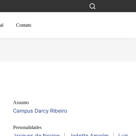
al
Contato
Assunto
Campus Darcy Ribeiro
Personalidades
Jacques de Novion
|
Jodette Amorim
|
Luis