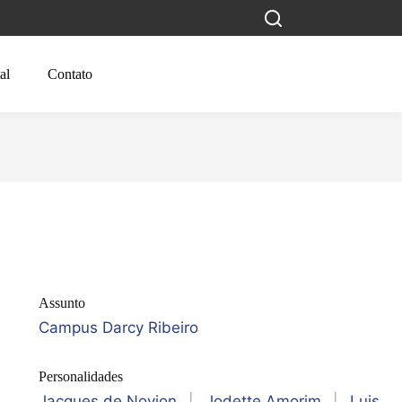
al
Contato
Assunto
Campus Darcy Ribeiro
Personalidades
Jacques de Novion
|
Jodette Amorim
|
Luis