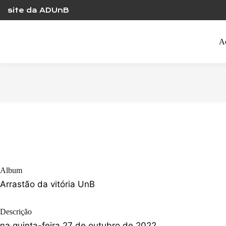
Skip
site da ADUnB
to
content
A
Album
Arrastão da vitória UnB
Descrição
na quinta-feira 27 de outubro de 2022,