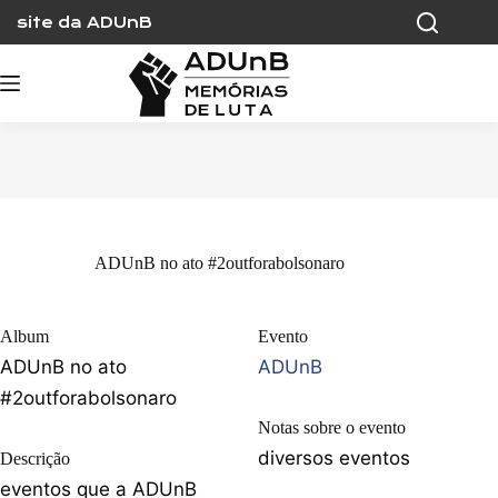
Skip
site da ADUnB
to
content
ADUnB no ato #2outforabolsonaro
Album
Evento
ADUnB no ato
ADUnB
#2outforabolsonaro
Notas sobre o evento
diversos eventos
Descrição
eventos que a ADUnB