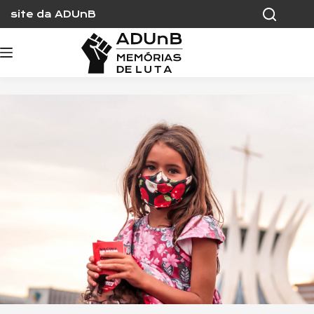
Skip
site da ADUnB
to
content