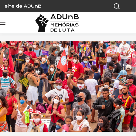
Skip
site da ADUnB
to
content