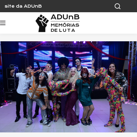
Skip
site da ADUnB
to
content