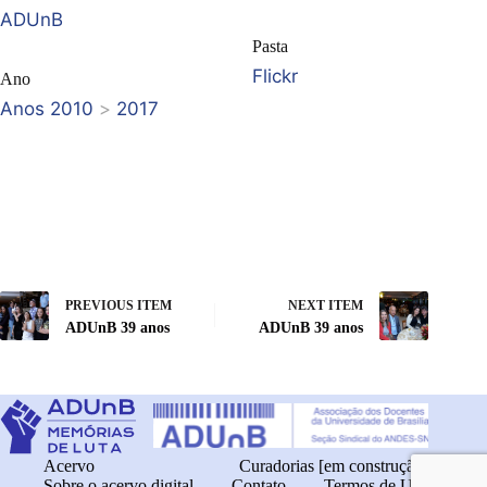
ADUnB
Pasta
Flickr
Ano
Anos 2010
>
2017
PREVIOUS ITEM
NEXT ITEM
ADUnB 39 anos
ADUnB 39 anos
Acervo
Curadorias [em construção]
Sobre o acervo digital
Contato
Termos de Uso