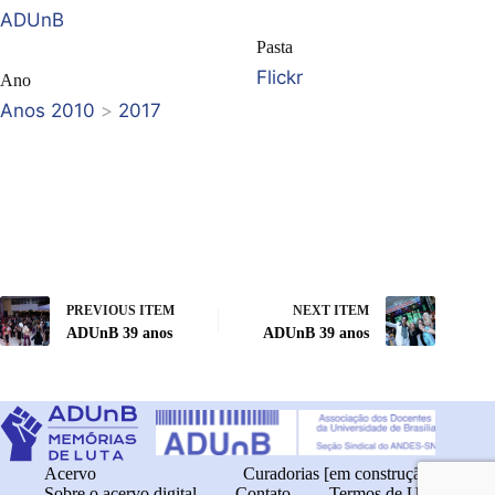
ADUnB
Pasta
Flickr
Ano
Anos 2010
>
2017
PREVIOUS ITEM
NEXT ITEM
ADUnB 39 anos
ADUnB 39 anos
Acervo
Curadorias [em construção]
Sobre o acervo digital
Contato
Termos de Uso