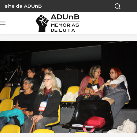
Skip
site da ADUnB
to
content