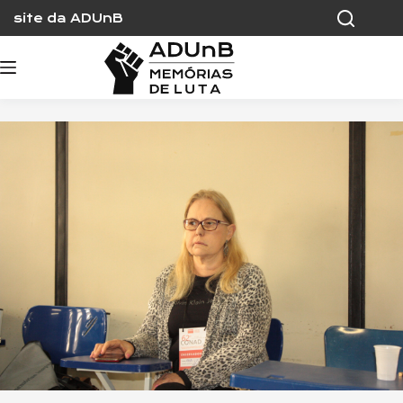
Skip
site da ADUnB
to
content