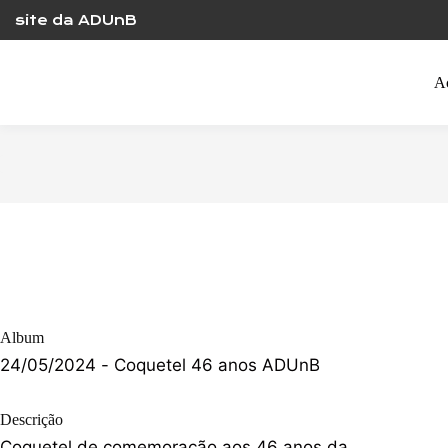
Skip
site da ADUnB
to
content
A
Album
24/05/2024 - Coquetel 46 anos ADUnB
Descrição
Coquetel de comemoração aos 46 anos da