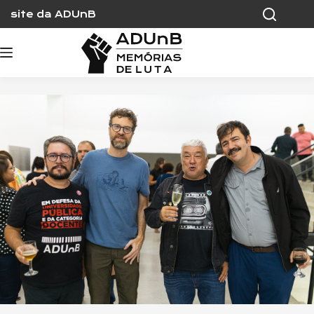
Skip
site da ADUnB
to
content