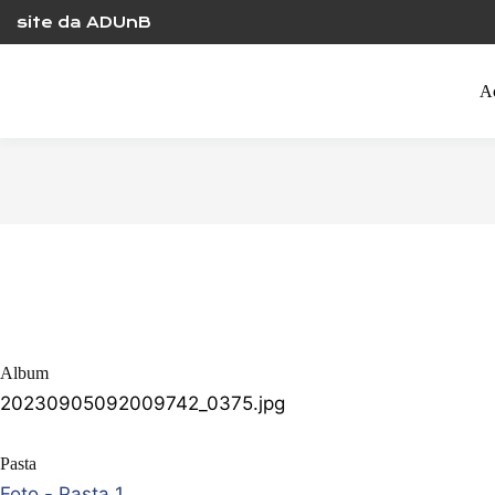
Skip
site da ADUnB
to
content
A
Album
20230905092009742_0375.jpg
Pasta
Foto - Pasta 1