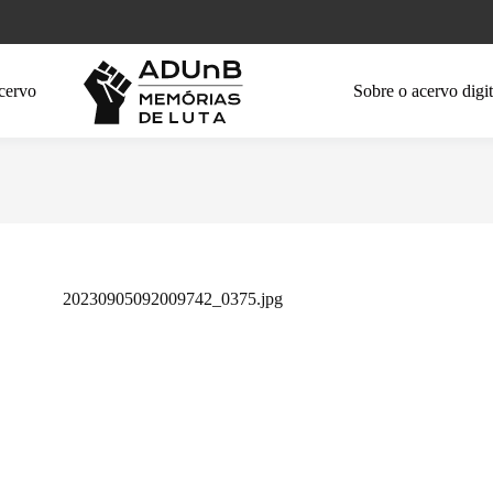
cervo
Sobre o acervo digit
20230905092009742_0375.jpg