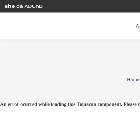
Skip
site da ADUnB
to
content
A
Home
An error ocurred while loading this Tainacan component. Plea