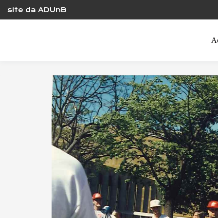
Skip
site da ADUnB
to
content
A