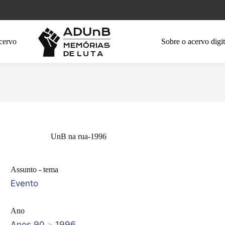
cervo
Sobre o acervo digit
UnB na rua-1996
Assunto - tema
Evento
Ano
Anos 90
>
1996