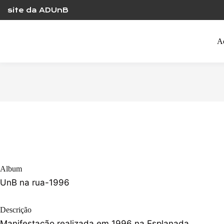
Skip
site da ADUnB
to
content
A
Album
UnB na rua-1996
Descrição
Manifestação realizada em 1996 na Esplanada