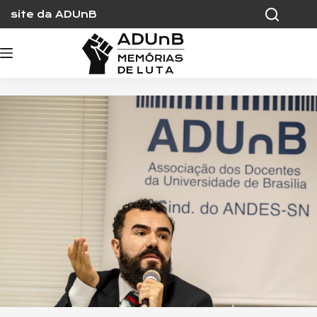
Skip
site da ADUnB
to
content