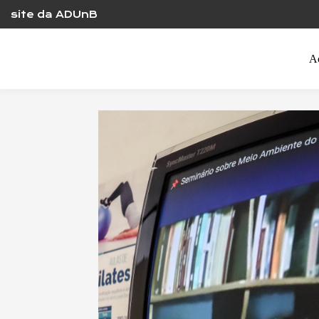
Skip
site da ADUnB
to
content
A