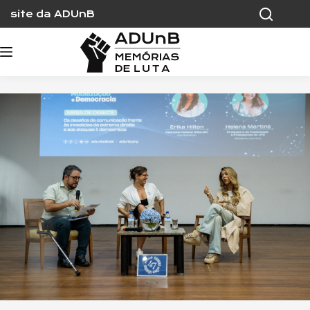
Skip
site da ADUnB
to
content